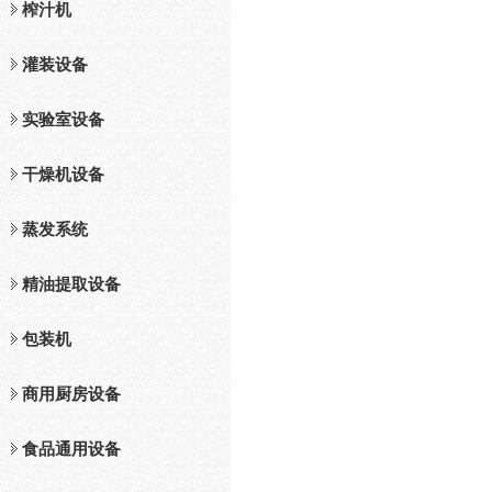
榨汁机
灌装设备
实验室设备
干燥机设备
蒸发系统
精油提取设备
包装机
商用厨房设备
食品通用设备