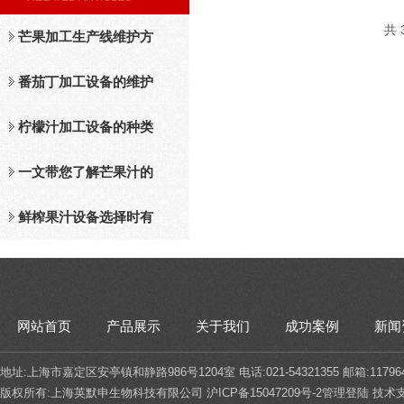
共 
芒果加工生产线维护方
法
番茄丁加工设备的维护
保养措施分析
柠檬汁加工设备的种类
及工作原理介绍
一文带您了解芒果汁的
整套设备和工作流程
鲜榨果汁设备选择时有
哪些标准？
网站首页
产品展示
关于我们
成功案例
新闻
地址:上海市嘉定区安亭镇和静路986号1204室 电话:021-54321355 邮箱:117964
版权所有:上海英默申生物科技有限公司
沪ICP备15047209号-2
管理登陆
技术