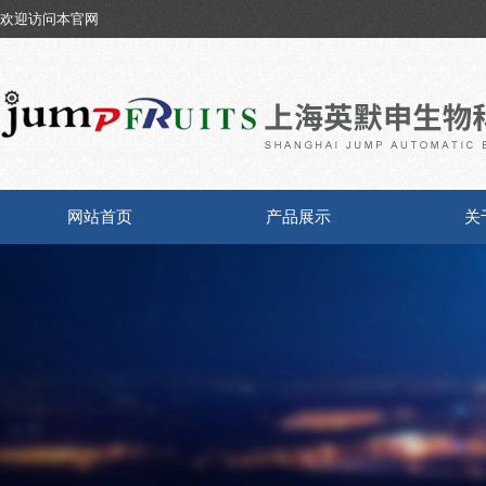
欢迎访问本官网
网站首页
产品展示
关