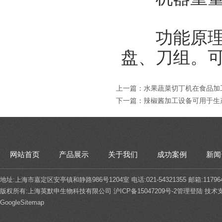
功能原理：
盘、刀组。
上一篇：
水果蔬菜切丁机在食品加
下一篇：
辣椒酱加工设备可用于生
网站首页
产品展示
关于我们
成功案例
新闻
地址:上海市嘉定区安亭镇和静路986号1204室 电话:021-54321355 邮箱:117964
版权所有:上海英默申生物科技有限公司
沪ICP备15047209号-2
管理登陆
技术
GoogleSitemap