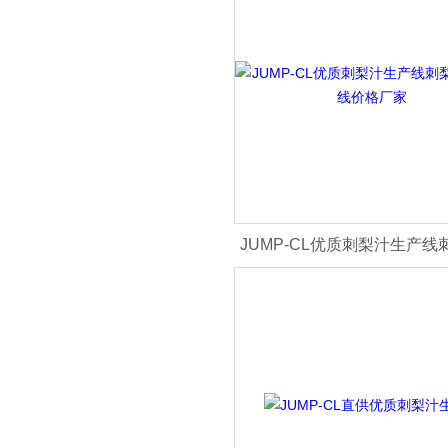
JUMP-CL优质刺梨汁生产线
生产线价格厂家