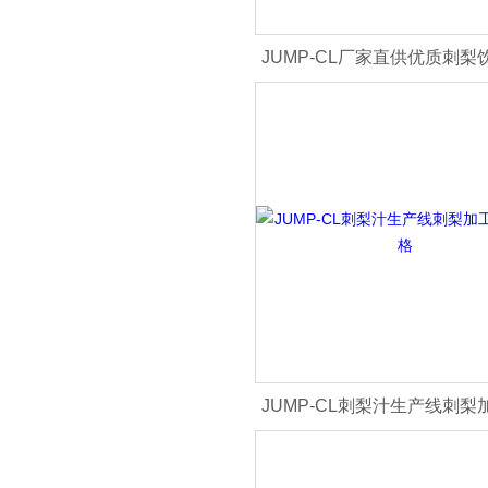
JUMP-CL厂家直供优质刺梨
刺梨浓缩汁加工设备生
JUMP-CL刺梨汁生产线刺梨
线价格