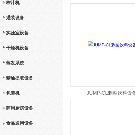
榨汁机
浓缩汁加工设备生产
灌装设备
实验室设备
干燥机设备
蒸发系统
精油提取设备
包装机
JUMP-CL刺梨饮料设
商用厨房设备
食品通用设备