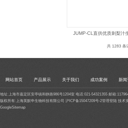
JUMP-CL直供优质刺梨汁
共 1283 条
网站首页
产品展示
关于我们
成功案例
新闻
地址:上海市嘉定区安亭镇和静路986号1204室 电话:021-54321355 邮箱:117964
版权所有:上海英默申生物科技有限公司
沪ICP备15047209号-2
管理登陆
技术
GoogleSitemap