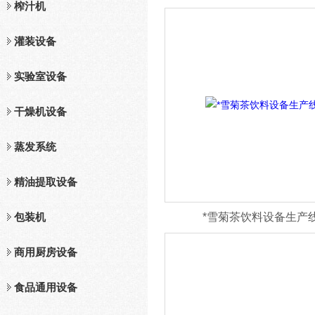
榨汁机
灌装设备
实验室设备
干燥机设备
蒸发系统
精油提取设备
包装机
*雪菊茶饮料设备生产
商用厨房设备
食品通用设备