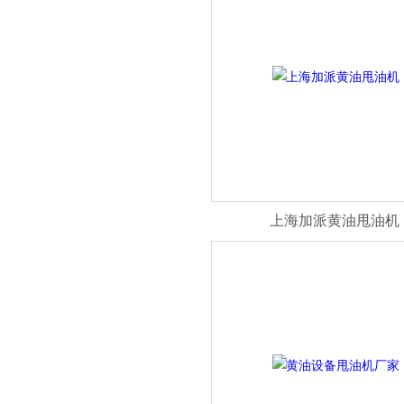
上海加派黄油甩油机