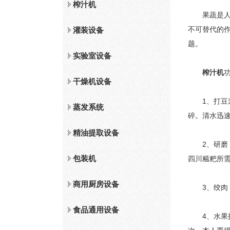
榨汁机
果蔬是人体
不可替代的
灌装设备
题。
实验室设备
榨汁机
干燥机设备
1、打豆浆
蒸发系统
碎。清水迅
精油提取设备
2、研磨 
包装机
四川糍粑所
商用厨房设备
3、绞肉 
食品通用设备
4、水果搅