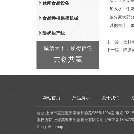
次，本人要
休闲食品设备
加入水、牛
罩分离大部
食品种植采摘机械
以把果汁、
酸奶生产线
上一篇：
饮料
诚信天下，质得信任
下一篇：
降膜
共创共赢
网站首页
产品展示
关于我们
地址:上海市嘉定区安亭镇和静路986号1204室 电话:021-5432
版权所有:上海英默申生物科技有限公司
沪ICP备1504720
GoogleSitemap