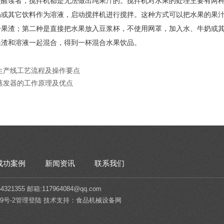
提醒读者，搅拌机都是无法做出纯果汁的。搅拌机对水果的处理主要有两
奶或其它饮料作为溶液，启动搅拌机进行搅拌。这种方式可以把水果的果
分果渣；第二种是直接把水果放入豆浆杯，不使用网罩，加入水、牛奶或
果渣和溶液一起混合，得到一杯混合水果饮品。
生产线工艺流程及操作要点
蒸发器的工作原理及优点
成功案例
新闻资讯
联系我们
1355 邮箱:117964084@qq.com
9号-2
管理登陆
技术支持：
食品机械设备网