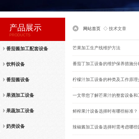
产品展示
网站首页
◇ 技术文章
PRODUCTS
芒果加工生产线维护方法
番茄酱加工配套设备
番茄丁加工设备的维护保养措施分
饮料设备
番茄酱设备
柠檬汁加工设备的种类及工作原理
果酒加工设备
一文带您了解芒果汁的整套设备和
果蔬加工设备
鲜榨果汁设备选择时有哪些标准？
奶类设备
辣椒酱加工设备选择时需考虑哪些