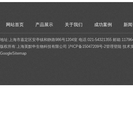
网站首页
产品展示
关于我们
成功案例
新闻
地址:上海市嘉定区安亭镇和静路986号1204室 电话:021-54321355 邮箱:117964
版权所有:上海英默申生物科技有限公司
沪ICP备15047209号-2
管理登陆
技术
GoogleSitemap