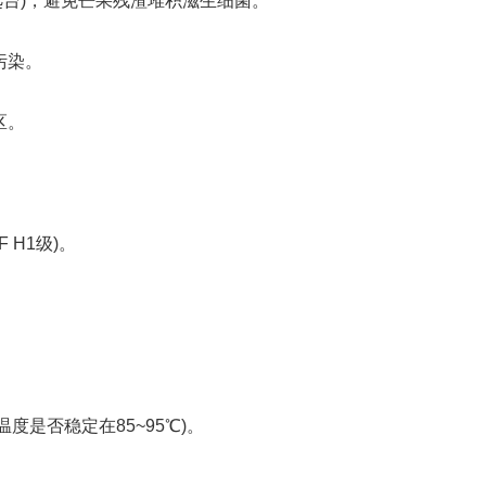
台)，避免芒果残渣堆积滋生细菌。
污染。
区。
H1级)。
是否稳定在85~95℃)。