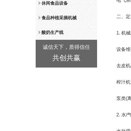
电气系统
休闲食品设备
二、定期保
食品种植采摘机械
酸奶生产线
1. 机械
诚信天下，质得信任
设备维
共创共赢
去皮机/去
榨汁机清理
泵类(离心
2. 水/