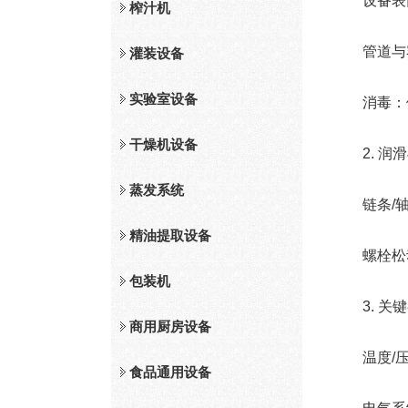
设备表面：
榨汁机
管道与容器
灌装设备
实验室设备
消毒：使用
干燥机设备
2. 润滑
蒸发系统
链条/轴承
精油提取设备
螺栓松动
包装机
3. 关键
商用厨房设备
温度/压力
食品通用设备