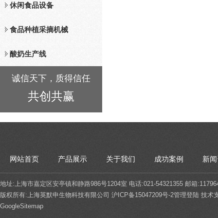
休闲食品设备
食品种植采摘机械
酸奶生产线
诚信天下，质得信任
共创共赢
网站首页
产品展示
关于我们
成功案例
新闻
地址:上海市嘉定区安亭镇和静路986号1204室 电话:021-54321355 邮箱:117964
版权所有:上海英默申生物科技有限公司
沪ICP备15047209号-2
管理登陆
技术
GoogleSitemap