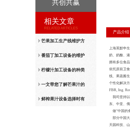
共创共赢
相关文章
RELATED ARTICLES
产品介绍
芒果加工生产线维护方
上海英默申生
法
番茄丁加工设备的维护
奶、奶酪、液
拥有多位食品
依托原前卫食
保养措施分析
柠檬汁加工设备的种类
线、果蔬酱生
个性化解决方
及工作原理介绍
一文带您了解芒果汁的
FBR, Ing.
Ros
我司坚持以
整套设备和工作流程
鲜榨果汁设备选择时有
东、中亚、俄
做“中国的
哪些标准？
部分中国大
天园科技、山