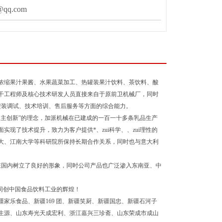
qq.com
浓缩果汁果酱、水果蔬菜加工、热罐装果汁饮料、茶饮料、酸
干工程师及核心技术研发人员直接来自于原前卫机械厂，同时
安装调试、技术培训、售后服务等方面的综合能力。
主创新”的理念，加派机械在已建成的一百一十多条乳品生产
现了技术提升，致力为客户提供*、zui科学、、zui理性的
大、江南大学等科研院所保持长期合作关系，同时也与意大利
在国内树立了良好的形象，同时公司产品也广泛渗入东南亚、中
同创中国食品饮料工业的辉煌！
家乐食品、新疆169 团、新疆笑厨、新疆国忠、新疆石河子
生源、山东寿光天成宏利、浙江嘉兴三珍斋、山东荣成市成山