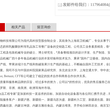
发邮件给我们：117964084@
相关产品
留言询价
物科技有限公司为现代高科技型股份制企业，其前身为上海前卫机械厂，专业从事于
态奶和乳酸菌饮料等乳品加工等整厂设备的交钥匙工程。公司员工业务素质精良，骨
工程及包装机械专业的硕士、博士研究生，*具备整线项目的设计开发、生产制造、
品机械厂四十多年食品机械行业的丰富经验和技术实力、秉承“国外广泛吸收、国内自
产线、苹果浓缩汁生产线和热罐装果汁生产线的基础上，不断融合国外工艺技术，全面实
案。我司不仅与中国农科院国家果品研究所、东北农业大学、上海交通大学、华中农
si, Bertuzzi, CFT
等公司建立了稳定的技术合作和商务合作伙伴关系。
质量和服务树品牌的宗旨，经过多年的努力，公司以*的性价比，优良的售后服务已
罗斯、非洲、南美洲、欧洲等海外市场。
食品工程专家”是加派科技一直追求的目标。加派自动化设备愿与各位同仁携手共进，
陆服务客户：新疆沪惠、新疆统一、新疆乌苏兴盛、新疆科力工贸、新疆易生圆、新疆
西鑫欣源、内蒙古坤源、内蒙古雅欣食品、内蒙古维美、齐齐哈尔林田农业、南京宝