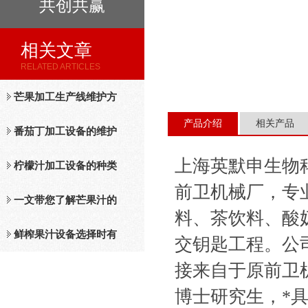
共创共赢
相关文章
RELATED ARTICLES
芒果加工生产线维护方
产品介绍
相关产品
法
番茄丁加工设备的维护
上海英默申生物
保养措施分析
柠檬汁加工设备的种类
前卫机械厂，专
及工作原理介绍
一文带您了解芒果汁的
料、茶饮料、酸
整套设备和工作流程
鲜榨果汁设备选择时有
交钥匙工程。公
接来自于原前卫
哪些标准？
博士研究生，*