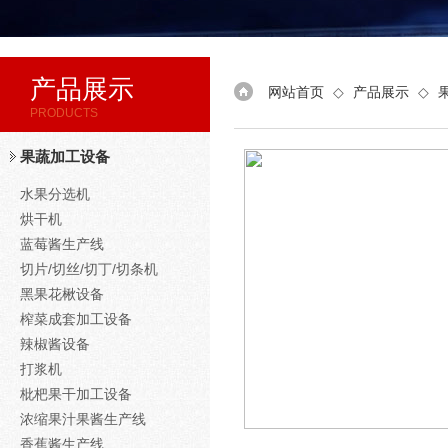
产品展示
网站首页
◇
产品展示
◇
PRODUCTS
果蔬加工设备
水果分选机
烘干机
蓝莓酱生产线
切片/切丝/切丁/切条机
黑果花楸设备
榨菜成套加工设备
辣椒酱设备
打浆机
枇杷果干加工设备
浓缩果汁果酱生产线
香蕉酱生产线