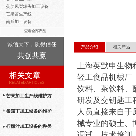
菠萝凤梨罐头加工设备
芒果酱生产线
南瓜加工设备
查看全部产品
诚信天下，质得信任
产品介绍
相关产品
共创共赢
上海英默申生物
相关文章
轻工食品机械厂
RELATED ARTICLES
饮料、茶饮料、
芒果加工生产线维护方
研发及交钥匙工
人员直接来自于
法
番茄丁加工设备的维护
械专业的硕士、
保养措施分析
柠檬汁加工设备的种类
调试、技术培训