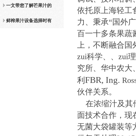
及工作原理介绍
一文带您了解芒果汁的
依托原上海轻工
力、秉承“国外
整套设备和工作流程
鲜榨果汁设备选择时有
百一十多条果蔬
哪些标准？
上，不断融合国
zui科学、、z
究所、华中农大
FBR, Ing.
利
Ross
伙伴关系。
在浓缩汁及其
面技术合作，现
无菌大袋罐装等