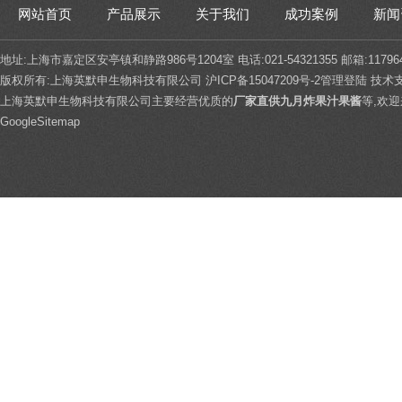
网站首页
产品展示
关于我们
成功案例
新闻
地址:上海市嘉定区安亭镇和静路986号1204室 电话:021-54321355 邮箱:117964
版权所有:上海英默申生物科技有限公司
沪ICP备15047209号-2
管理登陆
技术
上海英默申生物科技有限公司主要经营优质的
厂家直供九月炸果汁果酱
等,欢
GoogleSitemap