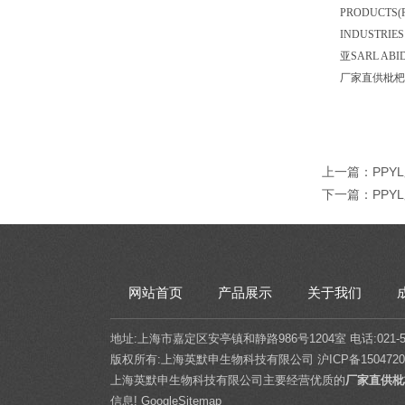
PRODUCTS(
INDUSTRIE
亚SARL AB
厂家直供枇杷
上一篇：
PP
下一篇：
PP
网站首页
产品展示
关于我们
地址:上海市嘉定区安亭镇和静路986号1204室 电话:021-5432
版权所有:上海英默申生物科技有限公司
沪ICP备1504720
上海英默申生物科技有限公司主要经营优质的
厂家直供枇
信息!
GoogleSitemap