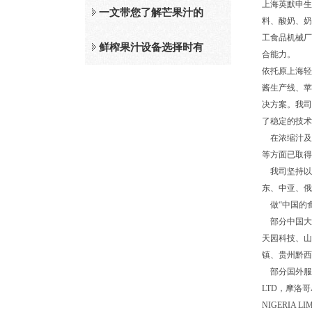
上海英默申生
及工作原理介绍
一文带您了解芒果汁的
料、酸奶、奶
工食品机械厂
整套设备和工作流程
鲜榨果汁设备选择时有
合能力。
依托原上海轻
哪些标准？
酱生产线、苹
决方案。我司
了稳定的技术
在浓缩汁及
等方面已取得
我司坚持以
东、中亚、俄
做“中国的
部分中国大
天园科技、山
镇、贵州黔西
部分国外服务客
LTD，摩洛哥A
NIGERIA LI