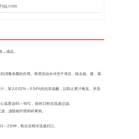
qq.com
装→成品。
达到消毒杀菌的作用。再用流动水冲洗干净后，除去核、梗、霉
，加入0.02%～0.04%的抗坏血酸，以防止果汁氧化，并迅
心温度达85～90℃，保持15秒后迅速过滤。
滤，滤除粗纤维和碎果肉。
。
1～2分钟，取出后稍冷迅速封口。