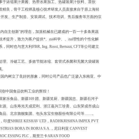
事于浓缩果汁果酱、热带水果加工、热罐装果汁饮料、茶饮
质精良，骨干工程师及核心技术研发人员直接来自于原上海轻
计开发、生产制造、安装调试、技术培训、售后服务等方面的综
内自主创新”的理念，加派机械在已建成的一百一十多条果蔬
提升，致力为客户提供*、zui科学、、zui理性的个性化解
FBR, Ing.
系，同时也与意大利
Rossi, Bertuzzi, CFT
等公司建立
处理、冷破工艺、多效节能浓缩、套管式杀菌和无菌大袋罐装
线。
在国内树立了良好的形象，同时公司产品也广泛渗入东南亚、中
同创中国食品饮料工业的辉煌！
家乐食品、新疆169 团、新疆笑厨、新疆国忠、新疆石河子
生源、山东寿光天成宏利、浙江嘉兴三珍斋、山东荣成市成山
食品、北京旗舰集团、包头东宝生物股份有限公司等……。
s，印度SHREE KESHAV LTD，RADHKRISHNA IMPEX PVT
RIAS BORA IN BORJA S.A.，尼日利亚
CANVEST
PROC ESSING PLC，斯里兰卡ARAN FOOD