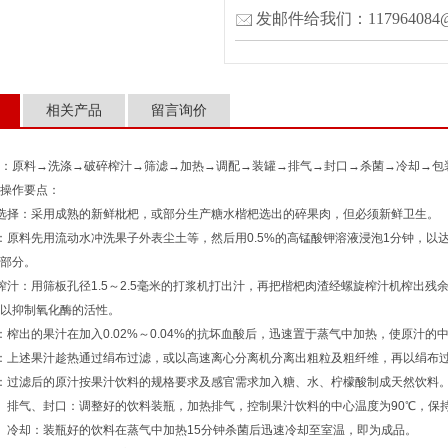
发邮件给我们：117964084@
相关产品
留言询价
：原料→洗涤→破碎榨汁→筛滤→加热→调配→装罐→排气→封口→杀菌→冷却→包
操作要点：
择：采用成熟的新鲜枇杷，或部分生产糖水楷杷选出的碎果肉，但必须新鲜卫生。
料先用流动水冲洗果子外表尘土等，然后用0.5%的高锰酸钾溶液浸泡1分钟，以
部分。
：用筛板孔径1.5～2.5毫米的打浆机打出汁，再把楷杷肉渣经螺旋榨汁机榨出残余汁
以抑制氧化酶的活性。
出的果汁在加入0.02%～0.04%的抗坏血酸后，迅速置于蒸气中加热，使原汁的中
上述果汁趁热通过绢布过滤，或以高速离心分离机分离出粗粒及粗纤维，再以绢布过
过滤后的原汁按果汁饮料的规格要求及感官需求加入糖、水、柠檬酸制成天然饮料
气、封口：调整好的饮料装瓶，加热排气，控制果汁饮料的中心温度为90℃，保持
冷却：装瓶好的饮料在蒸气中加热15分钟杀菌后迅速冷却至室温，即为成品。