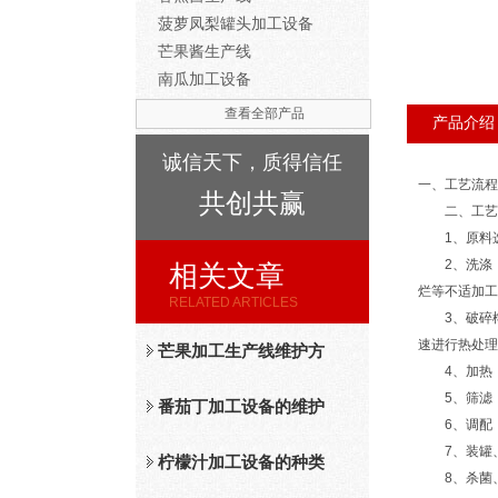
菠萝凤梨罐头加工设备
芒果酱生产线
南瓜加工设备
查看全部产品
产品介绍
诚信天下，质得信任
一、工艺流程
共创共赢
二、工艺
1、原料选
2、洗涤：原
相关文章
烂等不适加工
RELATED ARTICLES
3、破碎榨汁
速进行热处理
芒果加工生产线维护方
4、加热：榨
5、筛滤：
法
番茄丁加工设备的维护
6、调配：
7、装罐、排
保养措施分析
柠檬汁加工设备的种类
8、杀菌、