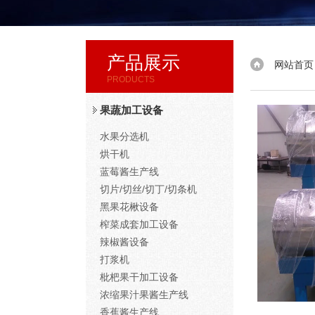
产品展示
网站首页
PRODUCTS
果蔬加工设备
水果分选机
烘干机
蓝莓酱生产线
切片/切丝/切丁/切条机
黑果花楸设备
榨菜成套加工设备
辣椒酱设备
打浆机
枇杷果干加工设备
浓缩果汁果酱生产线
香蕉酱生产线