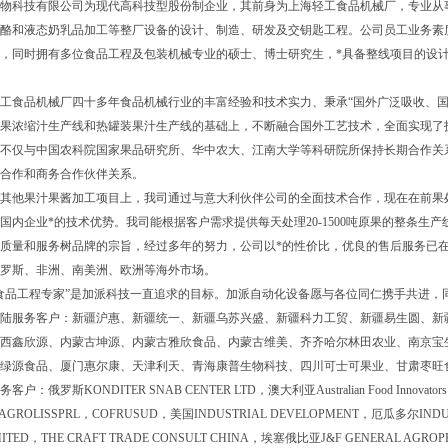
物科技有限公司为现代高科技型股份制企业，其前身为上海轻工食品机械厂，专业从
酪和液态奶乳品加工等整厂设备的设计、制造、研发及交钥匙工程。公司员工业务素
，同时拥有多位食品工程及包装机械专业的硕士、博士研究生，*具备整线项目的设
工食品机械厂四十多年食品机械行业的丰富经验和技术实力、秉承“国外广泛吸收、国
果浓缩汁生产线和热罐装果汁生产线的基础上，不断融合国外工艺技术，全面实现了技术
不仅与中国农科院国家果品研究所、华中农大、江南大学等科研院所保持长期合作关
合作和商务合作伙伴关系。
其他果汁果酱加工项目上，我司通过与意大利伙伴公司的全面技术合作，现在在前果
国内企业*的技术优势。我司能根据客户需求提供每天处理20-1500吨原果的整条生产
质量和服务树品牌的宗旨，经过多年的努力，公司以*的性价比，优良的售后服务已
罗斯、非洲、南美洲、欧洲等海外市场。
食品工程专家”是加派科技一直追求的目标。加派自动化设备愿与各位同仁携手共进，
陆服务客户：新疆沪惠、新疆统一、新疆乌苏兴盛、新疆科力工贸、新疆易生圆、新疆
西鑫欣源、内蒙古坤源、内蒙古雅欣食品、内蒙古维美、齐齐哈尔林田农业、南京宝
绿源食品、厦门惠尔康、天津利天、青海康普生物科技、四川可士可果业、甘肃枣旺
户：俄罗斯KONDITER SNAB CENTER LTD，澳大利亚Australian Food Innovator
GROLISSPRL，COFRUSUD，美国INDUSTRIAL DEVELOPMENT，厄瓜多尔INDUST
MITED
，THE CRAFT TRADE CONSULT CHINA，埃塞俄比亚J&F GENERAL AGRO