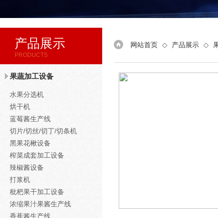
产品展示
网站首页
◇
产品展示
◇
PRODUCTS
果蔬加工设备
水果分选机
烘干机
蓝莓酱生产线
切片/切丝/切丁/切条机
黑果花楸设备
榨菜成套加工设备
辣椒酱设备
打浆机
枇杷果干加工设备
浓缩果汁果酱生产线
香蕉酱生产线