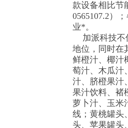
款设备相比节能3
0565107
业*。
加派科技不
地位，同时在
鲜橙汁、椰汁
萄汁、木瓜汁
汁、脐橙果汁
果汁饮料、褚
萝卜汁、玉米
线；黄桃罐头
头、苹果罐头