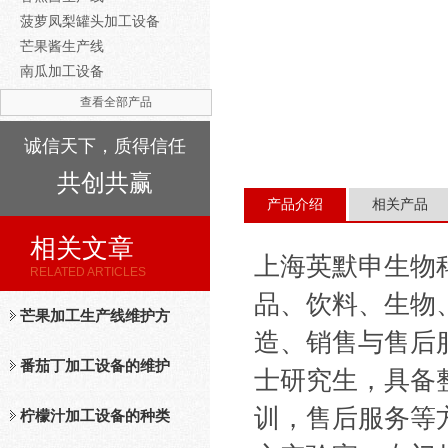
菠萝凤梨罐头加工设备
芒果酱生产线
南瓜加工设备
查看全部产品
诚信天下，质得信任
共创共赢
产品介绍
相关产品
相关文章
上海英默申生物
RELATED ARTICLES
品、饮料、生物
芒果加工生产线维护方
造、销售与售后
法
番茄丁加工设备的维护
士研究生，具备
训，售后服务等方
保养措施分析
柠檬汁加工设备的种类