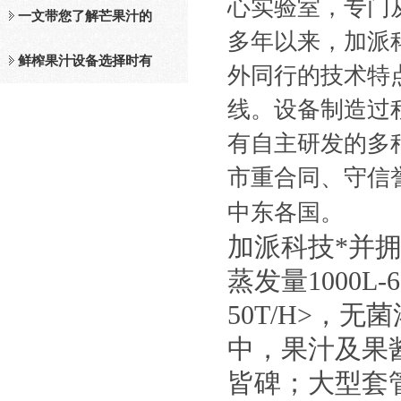
心实验室，专门
及工作原理介绍
一文带您了解芒果汁的
多年以来，加派
整套设备和工作流程
鲜榨果汁设备选择时有
外同行的技术特
线。设备制造过程
哪些标准？
有自主研发的多种
市重合同、守信
中东各国。
加派科技*并
蒸发量1000L
50T/H>，
中，果汁及果
皆碑；大型套