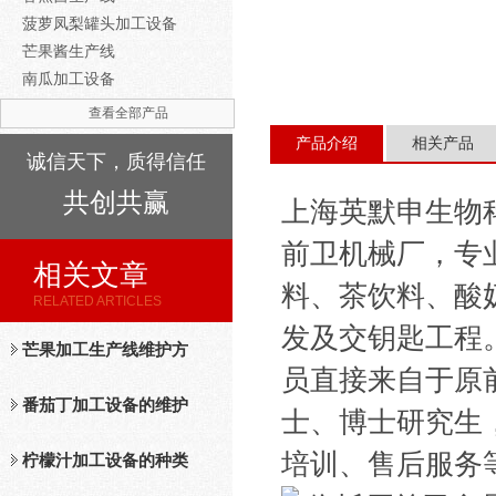
菠萝凤梨罐头加工设备
芒果酱生产线
南瓜加工设备
查看全部产品
产品介绍
相关产品
诚信天下，质得信任
共创共赢
上海英默申生物
前卫机械厂，专
相关文章
料、茶饮料、酸
RELATED ARTICLES
发及交钥匙工程
芒果加工生产线维护方
员直接来自于原
法
番茄丁加工设备的维护
士、博士研究生
培训、售后服务
保养措施分析
柠檬汁加工设备的种类