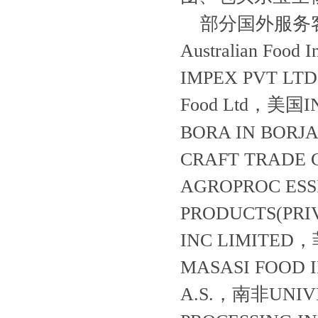
部分国外服务客户
Australian Fo
IMPEX PVT 
Food Ltd，美国
BORA IN BOR
CRAFT TRADE
AGROPROC ES
PRODUCTS(PRI
INC LIMITE
MASASI FOOD 
A.S.，南非UNIV