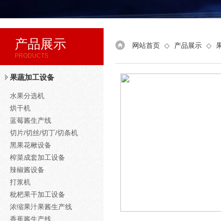
产品展示
网站首页
◇
产品展示
◇
PRODUCTS
果蔬加工设备
水果分选机
烘干机
蓝莓酱生产线
切片/切丝/切丁/切条机
黑果花楸设备
榨菜成套加工设备
辣椒酱设备
打浆机
枇杷果干加工设备
浓缩果汁果酱生产线
香蕉酱生产线