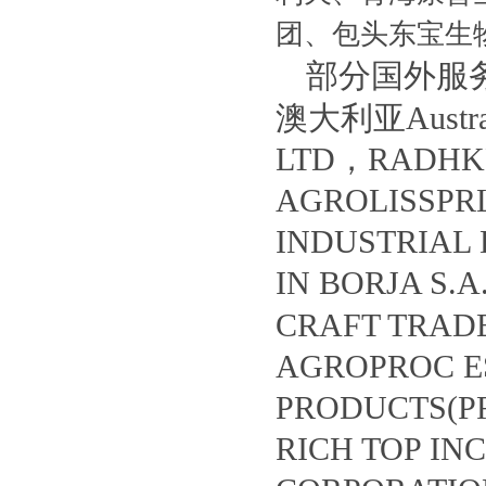
团、包头东宝生
部分国外服务客
澳大利亚Austral
LTD，RADHK
AGROLISSP
INDUSTRIA
IN BORJA S
CRAFT TRA
AGROPROC 
PRODUCTS(P
RICH TOP I