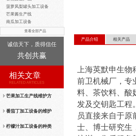
菠萝凤梨罐头加工设备
芒果酱生产线
南瓜加工设备
查看全部产品
产品介绍
相关产品
诚信天下，质得信任
共创共赢
上海英默申生物
相关文章
前卫机械厂，专
RELATED ARTICLES
料、茶饮料、酸
芒果加工生产线维护方
发及交钥匙工程
法
番茄丁加工设备的维护
员直接来自于原
士、博士研究生
保养措施分析
柠檬汁加工设备的种类