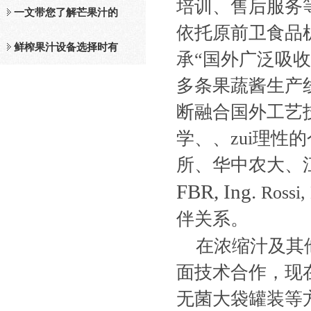
培训、售后服务
及工作原理介绍
一文带您了解芒果汁的
依托原前卫食品
整套设备和工作流程
鲜榨果汁设备选择时有
承“国外广泛吸
哪些标准？
多条果蔬酱生产
断融合国外工艺技
学、、zui理
所、华中农大、
FBR, Ing.
Rossi,
伴关系。
在浓缩汁及其
面技术合作，现
无菌大袋罐装等