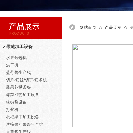
产品展示
网站首页
◇
产品展示
◇
PRODUCTS
果蔬加工设备
水果分选机
烘干机
蓝莓酱生产线
切片/切丝/切丁/切条机
黑果花楸设备
榨菜成套加工设备
辣椒酱设备
打浆机
枇杷果干加工设备
浓缩果汁果酱生产线
香蕉酱生产线