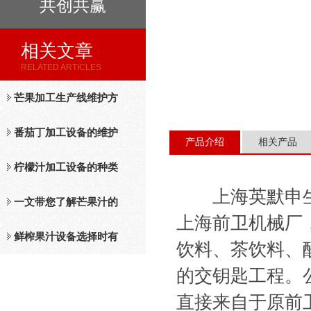
共创共赢
相关文章
RELATED ARTICLES
芒果加工生产线维护方
法
番茄丁加工设备的维护
产品介绍
相关产品
保养措施分析
柠檬汁加工设备的种类
上海英默申生
及工作原理介绍
一文带您了解芒果汁的
上海前卫机械厂
整套设备和工作流程
鲜榨果汁设备选择时有
饮料、茶饮料、
哪些标准？
的交钥匙工程。
直接来自于原前