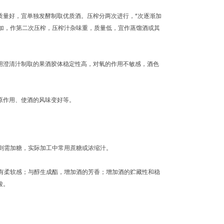
量好，宜单独发酵制取优质酒。压榨分两次进行，*次逐渐加
加，作第二次压榨，压榨汁杂味重，质量低，宜作蒸馏酒或其
用澄清汁制取的果酒胶体稳定性高，对氧的作用不敏感，酒色
原作用、使酒的风味变好等。
要求则需加糖，实际加工中常用蔗糖或浓缩汁。
柔软感；与醇生成酯，增加酒的芳香；增加酒的贮藏性和稳
酸。