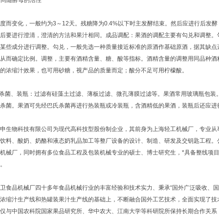
时间随酵母的活性
变化，一般约为3～12天。残糖降为0.4%以下时主发酵结束。然后应进行后发酵，
后要进行澄清，澄清的方法和果汁相同。成品调配：果酒的调配主要有勾兑和调整。
某些成分进行调整。勾兑，一般先选一种质量接近标准的原酒作基础原酒，据其缺点
从而确定比例。调整，主要有酒精含量、糖、酸等指标。酒精含量的调整用同品种酒
的浓缩汁效果，也可用砂糖，视产品的质量而定；酸分不足可用柠檬酸。
菌、装瓶：过滤有硅藻土过滤、薄板过滤、微孔薄膜过滤等。果酒常用玻璃瓶包装。装
后杀菌。果酒可先经巴氏杀菌再进行热装瓶或冷装瓶，含酒精低的果酒，装瓶后还应进
生物科技有限公司为现代高科技型股份制企业，其前身为上海轻工机械厂，专业从事
饮料、酸奶、奶酪和液态奶乳品加工等整厂设备的设计、制造、研发及交钥匙工程。
机械厂，同时拥有多位食品工程及包装机械专业的硕士、博士研究生，*具备整线项
。
食品机械厂四十多年食品机械行业的丰富经验和技术实力、秉承“国外广泛吸收、国
浓缩汁生产线和热罐装果汁生产线的基础上，不断融合国外工艺技术，全面实现了技术提
与中国农科院国家果品研究所、华中农大、江南大学等科研院所保持长期合作关系，同时也与意大利FB