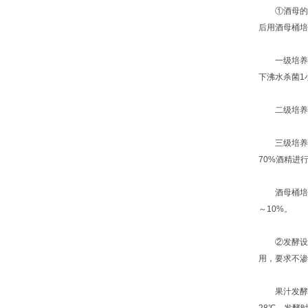
①酒母的制备
后用酒母桶培
一级培养：于
下沸水杀菌1
二级培养：
三级培养：选
70%酒精进
酒母桶培养：
～10%。
②发酵设备
用，要求不渗
果汁发酵：发