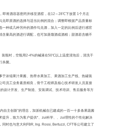
即将酒容器密闭并移至酒窑，在12～28℃下放置 1个月左
勾兑即原酒的选择与适当比例的混合；调整即根据产品质量标
选一种或几种另外的酒作勾兑酒，加入一定的比例后进行感官
精含量高的酒进行调配，也可加蒸馏酒或酒精；甜酒若含糖不
瓶时，空瓶用2-4%的碱液在50℃以上温度浸泡后，清洗干
行杀菌。
于浓缩果汁果酱、热带水果加工、果酒加工生产线、热罐装
公司员工业务素质精良，骨干工程师及核心技术研发人员直接
目的设计开发、生产制造、安装调试、技术培训、售后服务等方
内自主创新”的理念，加派机械在已建成的一百一十多条果蔬酱
升，致力为客户提供*、zui科学、、zui理性的个性化解决
R, Ing. Rossi, Bertuzzi, CFT等公司建立了