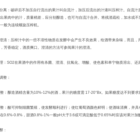
分离：破碎后不加压自行流出的果汁叫自流汁，加压后流出的汁液叫压榨汁。自流汁质
出果肉中的汁，质量稍差，应分别酿造，也可与自流汁合并。将残渣疏松，加水或不
一般为连续螺旋压榨机。
澄清：压榨汁中的一些不溶性物质在发酵中会产生不良效果，给酒带来杂味，而且，
，芳香稳定，酒质爽口。澄清的方法可参阅果汁的澄清。
理：SO2在果酒中的作用有杀菌、澄清、抗氧化、增酸、使色素和单宁物质溶出、还
调整：
酿造酒精含量为10%-12%的酒，果汁的糖度需 17-20°Bx。如果糖度达不到
：酸可抑制细菌繁殖，使发酵顺利进行；使红葡萄酒颜色鲜明；使酒味清爽，并具有
0.6%-0.8%，甜酒0.8%-1%一般pH大于3.6或可滴定酸低于0.65%时应该对果汁加
酵：