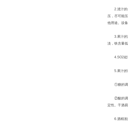
2.渣汁的
压，尽可能压
他用途。设备
3.果汁的
淡，铁含量低
4.SO2处
5.果汁的
①糖的调整：
②酸的调整
定性。干酒易在
6.酒精发