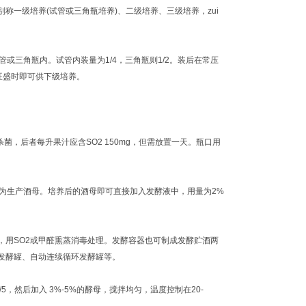
一级培养(试管或三角瓶培养)、二级培养、三级培养，zui
三角瓶内。试管内装量为1/4，三角瓶则1/2。装后在常压
旺盛时即可供下级培养。
，后者每升果汁应含SO2 150mg，但需放置一天。瓶口用
可作为生产酒母。培养后的酒母即可直接加入发酵液中，用量为2%
用SO2或甲醛熏蒸消毒处理。发酵容器也可制成发酵贮酒两
发酵罐、自动连续循环发酵罐等。
然后加入 3%-5%的酵母，搅拌均匀，温度控制在20-