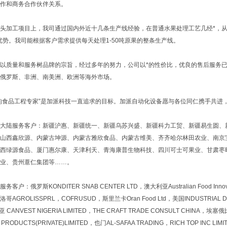
作和商务合作伙伴关系。
加工项目上，我司通过国内外近十几条生产线经验，在普通水果处理工艺几经*，从
优势。我司能根据客户需求提供每天处理1-50吨原果的整条生产线。
质量和服务树品牌的宗旨，经过多年的努力，公司以*的性价比，优良的售后服务已
俄罗斯、非洲、南美洲、欧洲等海外市场。
食品工程专家”是加派科技一直追求的目标。加派自动化设备愿与各位同仁携手共进
服务客户：新疆沪惠、新疆统一、新疆乌苏兴盛、新疆科力工贸、新疆易生圆、新疆
山西鑫欣源、内蒙古坤源、内蒙古雅欣食品、内蒙古维美、齐齐哈尔林田农业、南京
西绿源食品、厦门惠尔康、天津利天、青海康普生物科技、四川可士可果业、甘肃枣
业、贵州薏仁集团等……。
：俄罗斯KONDITER SNAB CENTER LTD，澳大利亚Australian Food Innovat
摩洛哥AGROLISSPRL，COFRUSUD，斯里兰卡Oran Food Ltd，美国INDUSTRIAL D
 CANVEST NIGERIA LIMITED，THE CRAFT TRADE CONSULT CHINA，埃
 PRODUCTS(PRIVATE)LIMITED，也门AL-SAFAA TRADING，RICH TOP INC