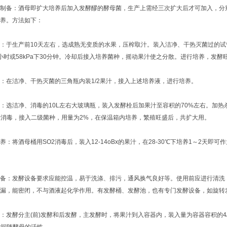
：酒母即扩大培养后加入发酵醪的酵母菌，生产上需经三次扩大后才可加入，分别称
养。方法如下：
生产前10天左右，选成熟无变质的水果，压榨取汁。装入洁净、干热灭菌过的试管或
小时或58kPa下30分钟。冷却后接入培养菌种，摇动果汁使之分散。进行培养，发酵
在洁净、干热灭菌的三角瓶内装1/2果汁，接入上述培养液，进行培养。
洁净、消毒的10L左右大玻璃瓶，装入发酵栓后加果汁至容积的70%左右。加热杀菌
行消毒，接入二级菌种，用量为2%，在保温箱内培养，繁殖旺盛后，共扩大用。
将酒母桶用SO2消毒后，装入12-14oBx的果汁，在28-30℃下培养1～2天即
：发酵设备要求应能控温，易于洗涤、排污，通风换气良好等。使用前应进行清洗，
漏，能密闭，不与酒液起化学作用。有发酵桶、发酵池，也有专门发酵设备，如旋转
酵分主(前)发酵和后发酵，主发酵时，将果汁到入容器内，装入量为容器容积的4/5，