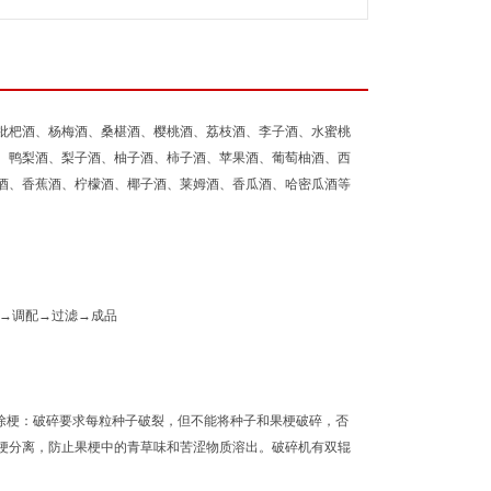
杷酒、杨梅酒、桑椹酒、樱桃酒、荔枝酒、李子酒、水蜜桃
、鸭梨酒、梨子酒、柚子酒、柿子酒、苹果酒、葡萄柚酒、西
酒、香蕉酒、柠檬酒、椰子酒、莱姆酒、香瓜酒、哈密瓜酒等
→调配→过滤→成品
除梗：破碎要求每粒种子破裂，但不能将种子和果梗破碎，否
梗分离，防止果梗中的青草味和苦涩物质溶出。破碎机有双辊