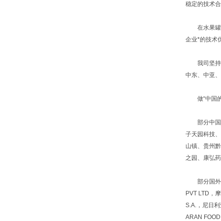
稳定的技术合
在水果罐头
企业*的技术
我司坚持以
中东、中亚、
做“中国的
部分中国大陆
子天园科技、
山镇、贵州黔
之园、康弘药
部分国外服务客户
PVT LTD，
S.A.，尼日利亚
ARAN FOOD