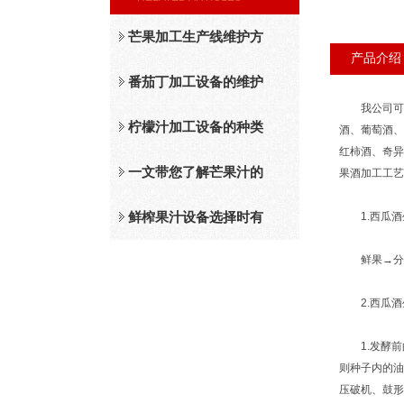
芒果加工生产线维护方
产品介绍
法
番茄丁加工设备的维护
我公司可提
保养措施分析
柠檬汁加工设备的种类
酒、葡萄酒、
红柿酒、奇异
及工作原理介绍
一文带您了解芒果汁的
果酒加工工艺
整套设备和工作流程
鲜榨果汁设备选择时有
1.西瓜酒
鲜果→分选
哪些标准？
2.西瓜酒
1.发酵前
则种子内的油
压破机、鼓形