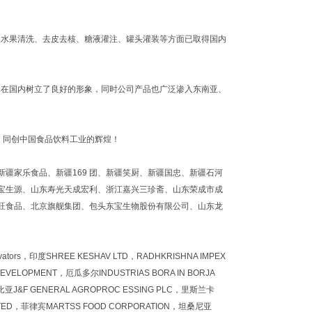
水果清洗、去皮去核、糖液灌注、罐头灌装等方面已取得国内
在国内树立了良好的形象，同时公司产品也广泛渗入东南亚、
，同创中国食品饮料工业的辉煌！
家乐食品、新疆169 团、新疆笑厨、新疆国忠、新疆石河
宝生源、山东寿光天成宏利、浙江嘉兴三珍斋、山东荣成市成
旺食品、北京旗舰集团、包头东宝生物股份有限公司、山东龙
ors，印度SHREE KESHAV LTD，RADHKRISHNA IMPEX
EVELOPMENT，厄瓜多尔INDUSTRIAS BORA IN BORJA
塞俄比亚J&F GENERAL AGROPROC ESSING PLC，里斯兰卡
 LIMITED，菲律宾MARTSS FOOD CORPORATION，坦桑尼亚