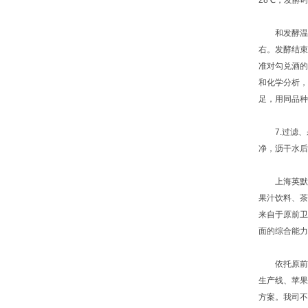
28℃，发酵
和发酵温度而
右。发酵结束
准对勾兑酒的
和化学分析，
足，用同品种
7.过滤、杀
净，沥干水
上海英默申
果汁饮料、茶
来自于原前卫
面的综合能力
依托原前卫
生产线、苹果
方案。我司不仅