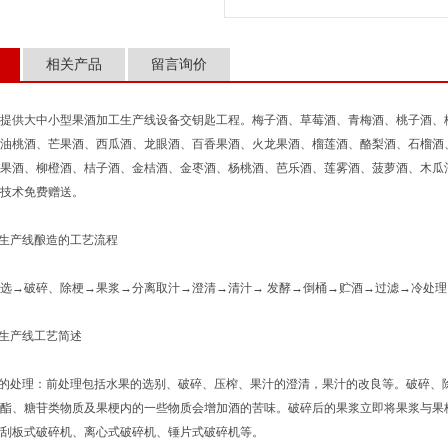
相关产品
留言询价
供大中小型果酒加工生产线设备交钥匙工程。梅子酒、草莓酒、青梅酒、桃子酒、枇
油桃酒、芒果酒、西瓜酒、龙眼酒、百香果酒、火龙果酒、榴莲酒、酪梨酒、石榴酒
果酒、柳橙酒、桔子酒、金桔酒、金枣酒、杨桃酒、芭乐酒、莲雾酒、菠萝酒、木瓜
技术免费赠送。
生产线酿造的工艺流程
→破碎、除梗→果浆→分离取汁→澄清→清汁→ 发酵→倒桶→贮酒→过滤→冷处理
生产线工艺简述
的处理：前处理包括水果的选别、破碎、压榨、果汁的澄清，果汁的改良等。破碎、
酯、糖苷类物质及果梗内的一些物质会增加酒的苦味。破碎后的果浆立即将果浆与果
刮板式破碎机、离心式破碎机、锤片式破碎机等。