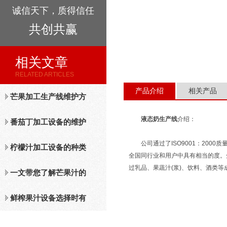
诚信天下，质得信任
共创共赢
相关文章
RELATED ARTICLES
产品介绍
相关产品
芒果加工生产线维护方
液态奶生产线
介绍：
法
番茄丁加工设备的维护
公司通过了ISO9001：2000
保养措施分析
柠檬汁加工设备的种类
全国同行业和用户中具有相当的度。
过乳品、果蔬汁(浆)、饮料、酒类
及工作原理介绍
一文带您了解芒果汁的
整套设备和工作流程
鲜榨果汁设备选择时有
哪些标准？