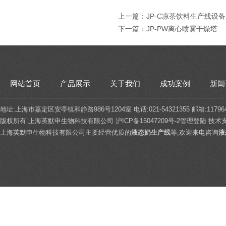
上一篇：
JP-C凉茶饮料生产线设备
下一篇：
JP-PW离心喷雾干燥塔
网站首页
产品展示
关于我们
成功案例
新闻
地址:上海市嘉定区安亭镇和静路986号1204室 电话:021-54321355 邮箱:117964
版权所有:上海英默申生物科技有限公司
沪ICP备15047209号-2
管理登陆
技术
上海英默申生物科技有限公司主要经营优质的
液态奶生产线
等,欢迎来电咨询
液