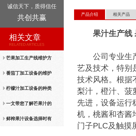
诚信天下，质得信任
产品介绍
相关产品
共创共赢
果汁生产线
相关文章
RELATED ARTICLES
公司专业生产果
芒果加工生产线维护方
艺及技术，特别
法
番茄丁加工设备的维护
技术风格。根据
保养措施分析
柠檬汁加工设备的种类
梨汁，橙汁、菠
先进，设备运行
及工作原理介绍
一文带您了解芒果汁的
机，桃酱和杏酱
整套设备和工作流程
鲜榨果汁设备选择时有
门子PLC及触摸
哪些标准？