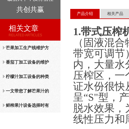
共创共赢
产品介绍
相关产品
相关文章
1.带式压榨
RELATED ARTICLES
（固液混合
芒果加工生产线维护方
带宽可调节
内，大量水
法
番茄丁加工设备的维护
压榨区，一
保养措施分析
柠檬汁加工设备的种类
证水份很快
及工作原理介绍
一文带您了解芒果汁的
呈“S"型
脱水效果，
整套设备和工作流程
鲜榨果汁设备选择时有
线性压力和
哪些标准？