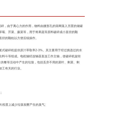
切碎，由于离心力的作用，物料由腰形孔的筛网落入另置的储罐
草莓、芹菜、蕨菜等，用于将果蔬等原料破碎成小直径的颗
直径的颗粒以方便后续操作。
式破碎机提供原汁萃取率2-3%。其主要用于经过挑选过的水
出料斗等组成。电机轴经连轴器直连工作主轴，使破碎机旋转
单位供餐等活动中产生的垃圾，包括丢弃不用的菜叶、剩菜、剩
加工有关的行业。
；
大程度上减少垃圾发酵产生的臭气;