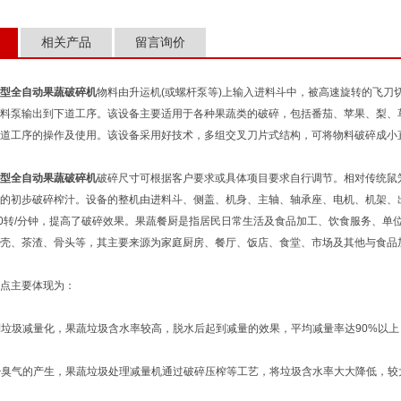
相关产品
留言询价
型全自动果蔬破碎机
物料由升运机(或螺杆泵等)上输入进料斗中，被高速旋转的飞刀
料泵输出到下道工序。该设备主要适用于各种果蔬类的破碎，包括番茄、苹果、梨、
道工序的操作及使用。该设备采用好技术，多组交叉刀片式结构，可将物料破碎成小
型全自动果蔬破碎机
破碎尺寸可根据客户要求或具体项目要求自行调节。相对传统鼠笼
的初步破碎榨汁。设备的整机由进料斗、侧盖、机身、主轴、轴承座、电机、机架、
70转/分钟，提高了破碎效果。果蔬餐厨是指居民日常生活及食品加工、饮食服务、
壳、茶渣、骨头等，其主要来源为家庭厨房、餐厅、饭店、食堂、市场及其他与食品
主要体现为：
垃圾减量化，果蔬垃圾含水率较高，脱水后起到减量的效果，平均减量率达90%以上
臭气的产生，果蔬垃圾处理减量机通过破碎压榨等工艺，将垃圾含水率大大降低，较