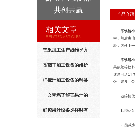
共创共赢
产品介绍
相关文章
不锈钢小
RELATED ARTICLES
中，然后由输
粒，方便下一
芒果加工生产线维护方
不锈钢小
法
番茄丁加工设备的维护
果蔬菜等物料
速度可达14
保养措施分析
柠檬汁加工设备的种类
饭、果皮、蛋
及工作原理介绍
一文带您了解芒果汁的
破碎机优点
整套设备和工作流程
鲜榨果汁设备选择时有
1. 能达到
哪些标准？
2. 能减少