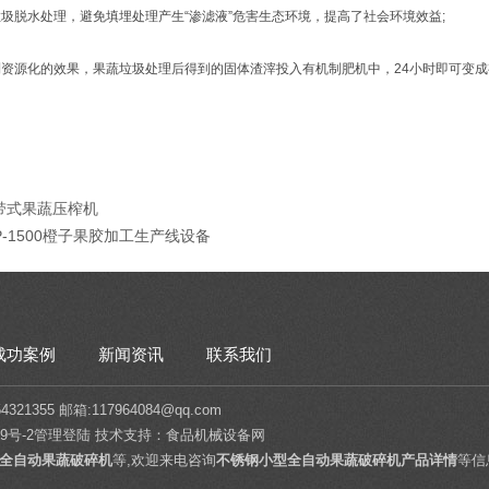
圾脱水处理，避免填埋处理产生“渗滤液”危害生态环境，提高了社会环境效益;
资源化的效果，果蔬垃圾处理后得到的固体渣滓投入有机制肥机中，24小时即可变
带式果蔬压榨机
P-1500橙子果胶加工生产线设备
成功案例
新闻资讯
联系我们
1355 邮箱:117964084@qq.com
9号-2
管理登陆
技术支持：
食品机械设备网
全自动果蔬破碎机
等,欢迎来电咨询
不锈钢小型全自动果蔬破碎机产品详情
等信