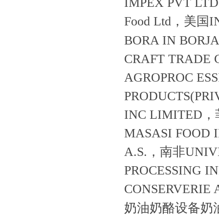
IMPEX PVT 
Food Ltd，美国
BORA IN BOR
CRAFT TRADE
AGROPROC ES
PRODUCTS(PRI
INC LIMITE
MASASI FOOD 
A.S.，南非UNIV
PROCESSING 
CONSERVERI
奶油奶酪设备奶