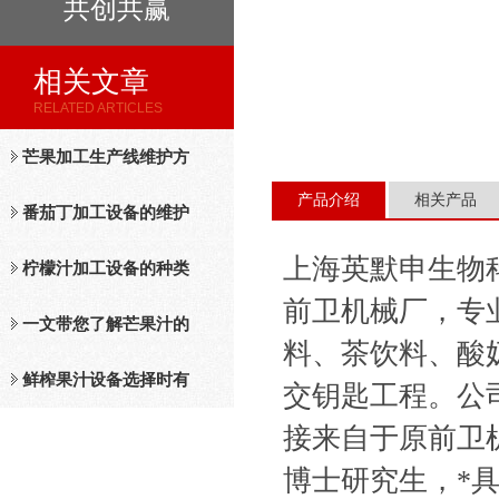
共创共赢
相关文章
RELATED ARTICLES
芒果加工生产线维护方
产品介绍
相关产品
法
番茄丁加工设备的维护
上海英默申生物
保养措施分析
柠檬汁加工设备的种类
前卫机械厂，专
及工作原理介绍
一文带您了解芒果汁的
料、茶饮料、酸
整套设备和工作流程
鲜榨果汁设备选择时有
交钥匙工程。公
接来自于原前卫
哪些标准？
博士研究生，*