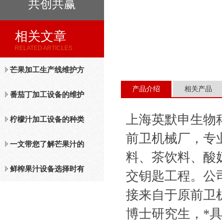
共创共赢
相关文章
RELATED ARTICLES
芒果加工生产线维护方
产品介绍
相关产品
法
番茄丁加工设备的维护
上海英默申生物
保养措施分析
柠檬汁加工设备的种类
前卫机械厂，专
及工作原理介绍
一文带您了解芒果汁的
料、茶饮料、酸
整套设备和工作流程
鲜榨果汁设备选择时有
交钥匙工程。公
接来自于原前卫
哪些标准？
博士研究生，*