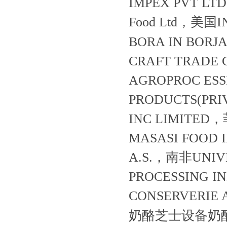
IMPEX PVT 
Food Ltd，美国
BORA IN BOR
CRAFT TRADE
AGROPROC ES
PRODUCTS(PRI
INC LIMITE
MASASI FOOD 
A.S.，南非UNIV
PROCESSING 
CONSERVERI
奶酪芝士设备奶