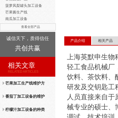
菠萝凤梨罐头加工设备
芒果酱生产线
南瓜加工设备
查看全部产品
诚信天下，质得信任
产品介绍
相关产品
共创共赢
上海英默申生物
相关文章
轻工食品机械厂
RELATED ARTICLES
饮料、茶饮料、
芒果加工生产线维护方
研发及交钥匙工
人员直接来自于
法
番茄丁加工设备的维护
械专业的硕士、
保养措施分析
柠檬汁加工设备的种类
调试、技术培训