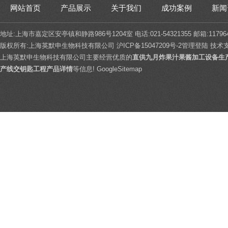
网站首页
产品展示
关于我们
成功案例
新闻
地址:上海市嘉定区安亭镇和静路986号1204室 电话:021-54321355 邮箱:117964
版权所有:上海英默申生物科技有限公司
沪ICP备15047209号-2
管理登陆
技术
上海英默申生物科技有限公司主要经营优质的
直供九月炸果汁果酱加工设备生
产线交钥匙工程产品详情
等信息!
GoogleSitemap