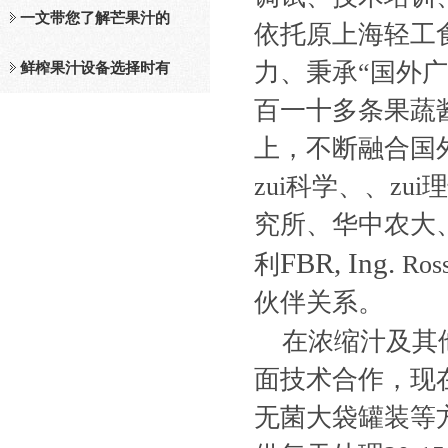
及工作原理介绍
一文带您了解芒果汁的
依托原上海轻工
力、秉承“国外
整套设备和工作流程
鲜榨果汁设备选择时有
百一十多条果蔬
哪些标准？
上，不断融合国
zui科学、、z
究所、华中农大
FBR, Ing.
利
Ross
伙伴关系。
在浓缩汁及其
面技术合作，现
无菌大袋罐装等