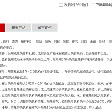
发邮件给我们：117964084@
相关产品
留言询价
：原料→洗涤→破碎榨汁→筛滤→加热→调配→装罐→排气→封口→杀菌→冷却→包
操作要点：
择：采用成熟的新鲜枇杷，或部分生产糖水楷杷选出的碎果肉，但必须新鲜卫生。
料先用流动水冲洗果子外表尘土等，然后用0.5%的高锰酸钾溶液浸泡1分钟，以
部分。
：用筛板孔径1.5～2.5毫米的打浆机打出汁，再把楷杷肉渣经螺旋榨汁机榨出残余汁
以抑制氧化酶的活性。
出的果汁在加入0.02%～0.04%的抗坏血酸后，迅速置于蒸气中加热，使原汁的中
上述果汁趁热通过绢布过滤，或以高速离心分离机分离出粗粒及粗纤维，再以绢布过
过滤后的原汁按果汁饮料的规格要求及感官需求加入糖、水、柠檬酸制成天然饮料
气、封口：调整好的饮料装瓶，加热排气，控制果汁饮料的中心温度为90℃，保持
冷却：装瓶好的饮料在蒸气中加热15分钟杀菌后迅速冷却至室温，即为成品。