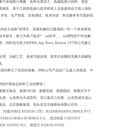
事于浓缩果汁果酱、热带水果加工、热罐装果汁饮料、茶饮
质精良，骨干工程师及核心技术研发人员直接来自于原上海轻
计开发、生产制造、安装调试、技术培训、售后服务等方面的综
内自主创新”的理念，加派机械在已建成的一百一十多条果蔬
提升，致力为客户提供*、zui科学、、zui理性的个性化解
FBR, Ing.
系，同时也与意大利
Rossi, Bertuzzi, CFT
等公司建立
处理、冷破工艺、多效节能浓缩、套管式杀菌和无菌大袋罐装
线。
在国内树立了良好的形象，同时公司产品也广泛渗入东南亚、中
同创中国食品饮料工业的辉煌！
家乐食品、新疆169 团、新疆笑厨、新疆国忠、新疆石河子
生源、山东寿光天成宏利、浙江嘉兴三珍斋、山东荣成市成山
食品、北京旗舰集团、包头东宝生物股份有限公司等……。
s，印度SHREE KESHAV LTD，RADHKRISHNA IMPEX PVT
RIAS BORA IN BORJA S.A.，尼日利亚
CANVEST
PROC ESSING PLC，斯里兰卡ARAN FOOD