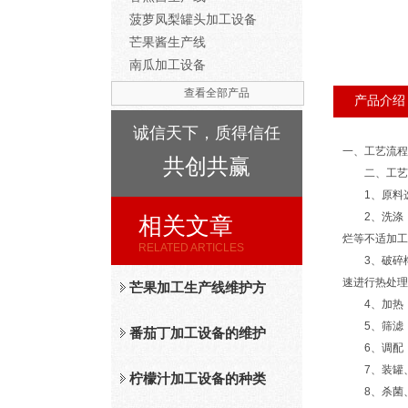
菠萝凤梨罐头加工设备
芒果酱生产线
南瓜加工设备
查看全部产品
产品介绍
诚信天下，质得信任
一、工艺流程
共创共赢
二、工艺
1、原料选
2、洗涤：原
相关文章
烂等不适加工
RELATED ARTICLES
3、破碎榨汁
速进行热处理
芒果加工生产线维护方
4、加热：榨
5、筛滤：
法
番茄丁加工设备的维护
6、调配：
7、装罐、排
保养措施分析
柠檬汁加工设备的种类
8、杀菌、