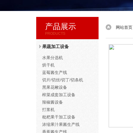
产品展示
网站首页
PRODUCTS
果蔬加工设备
水果分选机
烘干机
蓝莓酱生产线
切片/切丝/切丁/切条机
黑果花楸设备
榨菜成套加工设备
辣椒酱设备
打浆机
枇杷果干加工设备
浓缩果汁果酱生产线
香蕉酱生产线