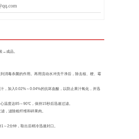
qq.com
装→成品。
达到消毒杀菌的作用。再用流动水冲洗干净后，除去核、梗、霉
，加入0.02%～0.04%的抗坏血酸，以防止果汁氧化，并迅
心温度达85～90℃，保持15秒后迅速过滤。
滤，滤除粗纤维和碎果肉。
。
1～2分钟，取出后稍冷迅速封口。