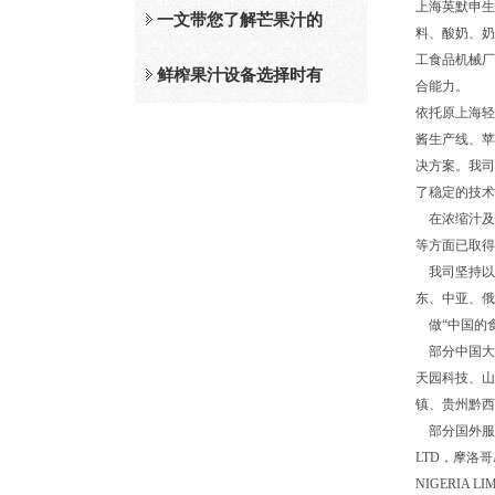
上海英默申生
及工作原理介绍
一文带您了解芒果汁的
料、酸奶、奶
工食品机械厂
整套设备和工作流程
鲜榨果汁设备选择时有
合能力。
依托原上海轻
哪些标准？
酱生产线、苹
决方案。我司
了稳定的技术
在浓缩汁及
等方面已取得
我司坚持以
东、中亚、俄
做“中国的
部分中国大
天园科技、山
镇、贵州黔西
部分国外服务客
LTD，摩洛哥A
NIGERIA LI