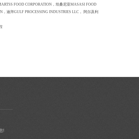
律宾MARTSS FOOD CORPORATION，坦桑尼亚MASASI FOOD
ION，迪拜GULF PROCESSING INDUSTRIES LLC， 阿尔及利
程
息!