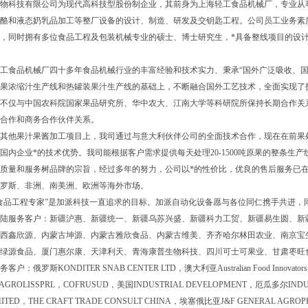
物科技有限公司为现代高科技型股份制企业，其前身为上海轻工食品机械厂，专业从
酪和液态奶乳品加工等整厂设备的设计、制造、研发及交钥匙工程。公司员工业务素
，同时拥有多位食品工程及包装机械专业的硕士、博士研究生，*具备整线项目的设
工食品机械厂四十多年食品机械行业的丰富经验和技术实力、秉承“国外广泛吸收、国
果浓缩汁生产线和热罐装果汁生产线的基础上，不断融合国外工艺技术，全面实现了技术
不仅与中国农科院国家果品研究所、华中农大、江南大学等科研院所保持长期合作关
合作和商务合作伙伴关系。
其他果汁果酱加工项目上，我司通过与意大利伙伴公司的全面技术合作，现在在前果
国内企业*的技术优势。我司能根据客户需求提供每天处理20-1500吨原果的整条生产
质量和服务树品牌的宗旨，经过多年的努力，公司以*的性价比，优良的售后服务已
罗斯、非洲、南美洲、欧洲等海外市场。
食品工程专家”是加派科技一直追求的目标。加派自动化设备愿与各位同仁携手共进，
陆服务客户：新疆沪惠、新疆统一、新疆乌苏兴盛、新疆科力工贸、新疆易生圆、新疆
西鑫欣源、内蒙古坤源、内蒙古雅欣食品、内蒙古维美、齐齐哈尔林田农业、南京宝
绿源食品、厦门惠尔康、天津利天、青海康普生物科技、四川可士可果业、甘肃枣旺
户：俄罗斯KONDITER SNAB CENTER LTD，澳大利亚Australian Food Innovator
GROLISSPRL，COFRUSUD，美国INDUSTRIAL DEVELOPMENT，厄瓜多尔INDUST
MITED
，THE CRAFT TRADE CONSULT CHINA，埃塞俄比亚J&F GENERAL AGRO