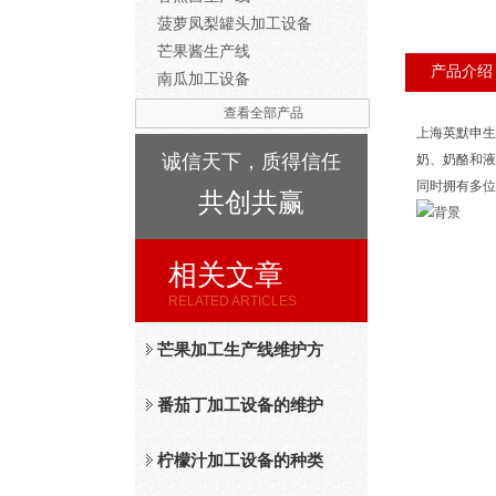
菠萝凤梨罐头加工设备
芒果酱生产线
产品介绍
南瓜加工设备
查看全部产品
上海英默申生
诚信天下，质得信任
奶、奶酪和液
同时拥有多位
共创共赢
相关文章
RELATED ARTICLES
芒果加工生产线维护方
法
番茄丁加工设备的维护
保养措施分析
柠檬汁加工设备的种类