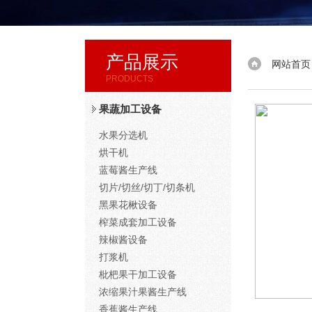
产品展示
网站首页
PRODUCTS
果蔬加工设备
水果分选机
烘干机
蓝莓酱生产线
切片/切丝/切丁/切条机
黑果花楸设备
榨菜成套加工设备
辣椒酱设备
打浆机
枇杷果干加工设备
浓缩果汁果酱生产线
香蕉酱生产线