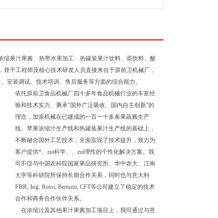
浓缩果汁果酱、热带水果加工、热罐装果汁饮料、茶饮料、酸
，骨干工程师及核心技术研发人员直接来自于原前卫机械厂，
造、安装调试、技术培训、售后服务等方面的综合能力。
依托原前卫食品机械厂四十多年食品机械行业的丰富经
验和技术实力、秉承“国外广泛吸收、国内自主创新”的
理念，加派机械在已建成的一百一十多条果蔬酱生产
线、苹果浓缩汁生产线和热罐装果汁生产线的基础上，
不断融合国外工艺技术，全面实现了技术提升，致力为
客户提供*、zui科学、、zui理性的个性化解决方案。我
司不仅与中国农科院国家果品研究所、华中农大、江南
大学等科研院所保持长期合作关系，同时也与意大利
FBR, Ing.
Rossi, Bertuzzi, CFT
等公司建立了稳定的技术
合作和商务合作伙伴关系。
在浓缩汁及其他果汁果酱加工项目上，我司通过与意