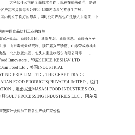
大利伙伴公司的全面技术合作，现在在前果处理、冷破
需求提供每天处理20-1500吨原果的整条生产线。
在国内树立了良好的形象，同时公司产品也广泛渗入东南亚、中
同创中国食品饮料工业的辉煌！
家乐食品、新疆169 团、新疆笑厨、新疆国忠、新疆石河子
生源、山东寿光天成宏利、浙江嘉兴三珍斋、山东荣成市成山
食品、北京旗舰集团、包头东宝生物股份有限公司等……。
 Innovators，印度SHREE KESHAV LTD，
an Food Ltd，美国INDUSTRIAL
T NIGERIA LIMITED
，THE CRAFT TRADE
RAN FOOD PRODUCTS(PRIVATE)LIMITED，也门
ATION，坦桑尼亚MASASI FOOD INDUSTRIES CO.,
拜GULF PROCESSING INDUSTRIES LLC， 阿尔及
供菠萝汁饮料加工设备生产线厂家价格