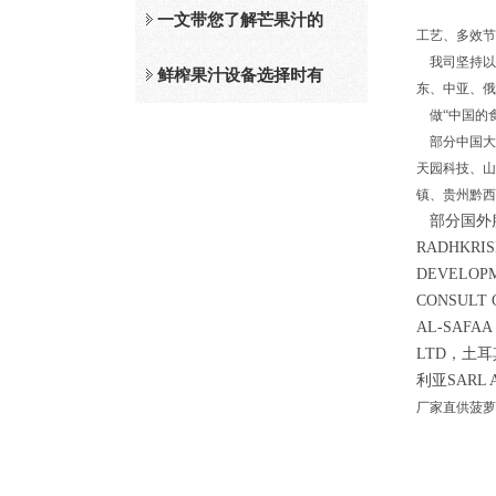
及工作原理介绍
一文带您了解芒果汁的
工艺、多效节
我司坚持以
整套设备和工作流程
鲜榨果汁设备选择时有
东、中亚、俄
做“中国的
哪些标准？
部分中国大
天园科技、山
镇、贵州黔西
部分国外服务
RADHKRI
DEVELOP
CONSULT
AL-SAFAA
LTD，土耳其
利亚SARL 
厂家直供菠萝