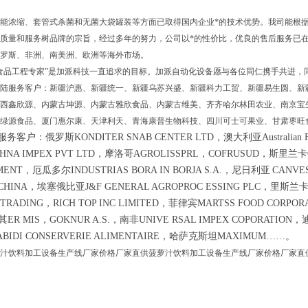
能浓缩、套管式杀菌和无菌大袋罐装等方面已取得国内企业*的技术优势。我司能根据客户
质量和服务树品牌的宗旨，经过多年的努力，公司以*的性价比，优良的售后服务已
罗斯、非洲、南美洲、欧洲等海外市场。
食品工程专家”是加派科技一直追求的目标。加派自动化设备愿与各位同仁携手共进，
陆服务客户：新疆沪惠、新疆统一、新疆乌苏兴盛、新疆科力工贸、新疆易生圆、新疆
西鑫欣源、内蒙古坤源、内蒙古雅欣食品、内蒙古维美、齐齐哈尔林田农业、南京宝
绿源食品、厦门惠尔康、天津利天、青海康普生物科技、四川可士可果业、甘肃枣旺
客户：俄罗斯KONDITER SNAB CENTER LTD，澳大利亚Australian Food
SHNA IMPEX PVT LTD，摩洛哥AGROLISSPRL，COFRUSUD，斯里兰卡Or
MENT，厄瓜多尔INDUSTRIAS BORA IN BORJA S.A.，尼日利亚
CANVES
 CHINA，埃塞俄比亚J&F GENERAL AGROPROC ESSING PLC，里斯兰卡A
 TRADING，RICH TOP INC LIMITED，菲律宾MARTSS FOOD CORPOR
ER MIS，GOKNUR A.S.，南非UNIVE RSAL IMPEX COPORATION，迪
ABIDI CONSERVERIE ALIMENTAIRE，哈萨克斯坦MAXIMUM……。
汁饮料加工设备生产线厂家价格厂家直供菠萝汁饮料加工设备生产线厂家价格厂家直