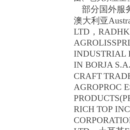
部分国外服务客
澳大利亚Austral
LTD，RADHK
AGROLISSP
INDUSTRIA
IN BORJA S
CRAFT TRA
AGROPROC 
PRODUCTS(P
RICH TOP I
CORPORATIO