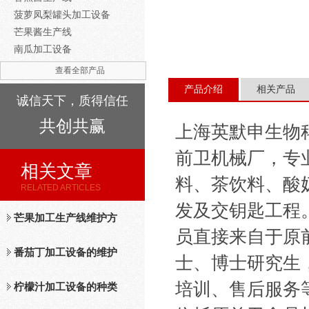
菠萝凤梨罐头加工设备
芒果酱生产线
南瓜加工设备
查看全部产品
产品介绍
相关产品
诚信天下，质得信任
共创共赢
上海英默申生物
前卫机械厂，专
相关文章
料、茶饮料、酸
RELATED ARTICLES
发及交钥匙工程
芒果加工生产线维护方
员直接来自于原
法
番茄丁加工设备的维护
士、博士研究生
培训、售后服务
保养措施分析
柠檬汁加工设备的种类