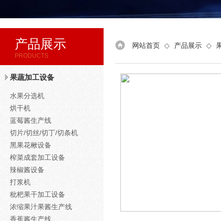
产品展示
网站首页
◇
产品展示
◇
PRODUCTS
果蔬加工设备
水果分选机
烘干机
蓝莓酱生产线
切片/切丝/切丁/切条机
黑果花楸设备
榨菜成套加工设备
辣椒酱设备
打浆机
枇杷果干加工设备
浓缩果汁果酱生产线
香蕉酱生产线