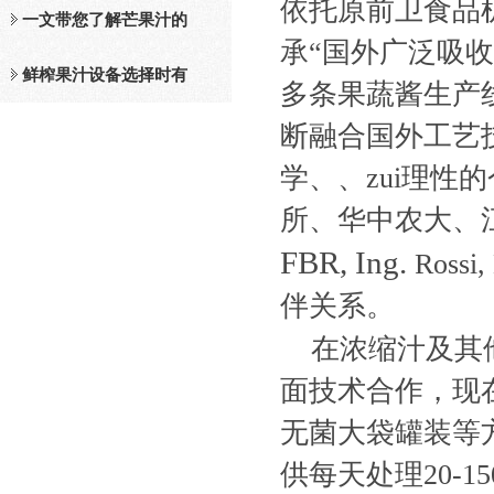
依托原前卫食品
及工作原理介绍
一文带您了解芒果汁的
承“国外广泛吸
整套设备和工作流程
鲜榨果汁设备选择时有
多条果蔬酱生产
哪些标准？
断融合国外工艺技
学、、zui理
所、华中农大、
FBR, Ing.
Rossi,
伴关系。
在浓缩汁及其
面技术合作，现
无菌大袋罐装等
供每天处理20-