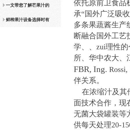
依托原前卫食品
及工作原理介绍
一文带您了解芒果汁的
承“国外广泛吸
整套设备和工作流程
鲜榨果汁设备选择时有
多条果蔬酱生产
哪些标准？
断融合国外工艺技
学、、zui理
所、华中农大、
FBR, Ing.
Rossi,
伴关系。
在浓缩汁及其
面技术合作，现
无菌大袋罐装等
供每天处理20-