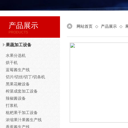
产品展示
网站首页
◇
产品展示
◇
PRODUCTS
果蔬加工设备
水果分选机
烘干机
蓝莓酱生产线
切片/切丝/切丁/切条机
黑果花楸设备
榨菜成套加工设备
辣椒酱设备
打浆机
枇杷果干加工设备
浓缩果汁果酱生产线
香蕉酱生产线