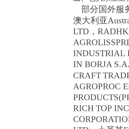
部分国外服务客
澳大利亚Austral
LTD，RADHK
AGROLISSP
INDUSTRIA
IN BORJA S
CRAFT TRA
AGROPROC 
PRODUCTS(P
RICH TOP I
CORPORATIO