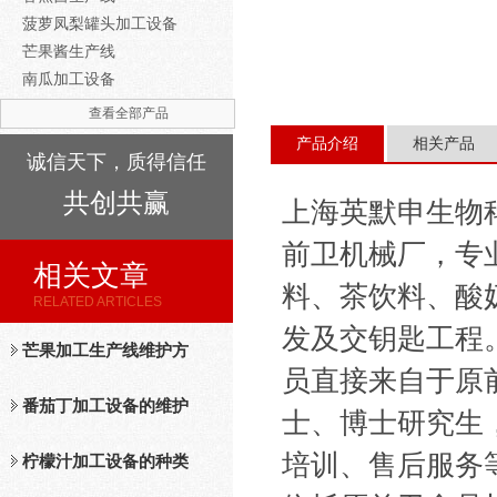
菠萝凤梨罐头加工设备
芒果酱生产线
南瓜加工设备
查看全部产品
产品介绍
相关产品
诚信天下，质得信任
共创共赢
上海英默申生物
前卫机械厂，专
相关文章
料、茶饮料、酸
RELATED ARTICLES
发及交钥匙工程
芒果加工生产线维护方
员直接来自于原
法
番茄丁加工设备的维护
士、博士研究生
培训、售后服务
保养措施分析
柠檬汁加工设备的种类