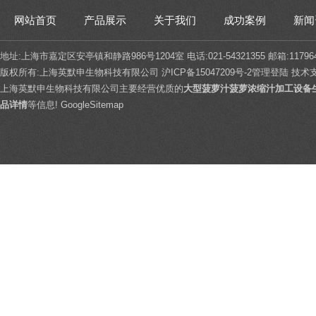
网站首页
产品展示
关于我们
成功案例
新闻
地址:上海市嘉定区安亭镇和静路986号1204室 电话:021-54321355 邮箱:117964
版权所有:上海英默申生物科技有限公司
沪ICP备15047209号-2
管理登陆
技术
上海英默申生物科技有限公司主要经营优质的
大型菠萝汁菠萝浓缩汁加工设备
品详情
等信息!
GoogleSitemap