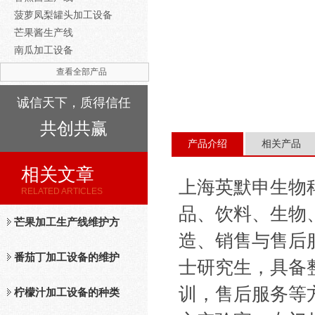
菠萝凤梨罐头加工设备
芒果酱生产线
南瓜加工设备
查看全部产品
诚信天下，质得信任
共创共赢
产品介绍
相关产品
相关文章
上海英默申生物
RELATED ARTICLES
品、饮料、生物
芒果加工生产线维护方
造、销售与售后
法
番茄丁加工设备的维护
士研究生，具备
训，售后服务等方
保养措施分析
柠檬汁加工设备的种类