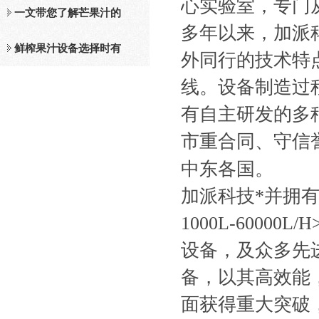
心实验室，专门
及工作原理介绍
一文带您了解芒果汁的
多年以来，加派
整套设备和工作流程
鲜榨果汁设备选择时有
外同行的技术特
线。设备制造过程
哪些标准？
有自主研发的多种
市重合同、守信
中东各国。
加派科技*并拥
1000L-6000
设备，及众多先
备，以其高效能
面获得重大突破