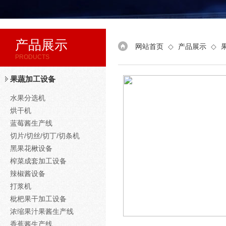
产品展示
网站首页
◇
产品展示
◇
PRODUCTS
果蔬加工设备
水果分选机
烘干机
蓝莓酱生产线
切片/切丝/切丁/切条机
黑果花楸设备
榨菜成套加工设备
辣椒酱设备
打浆机
枇杷果干加工设备
浓缩果汁果酱生产线
香蕉酱生产线