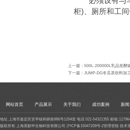
必须设有与车间
柜)、厕所和工
上一篇：
500L-200000L乳品发酵
下一篇：
JUMP-DG冬瓜茶饮料加
网站首页
产品展示
关于我们
成功案例
新闻
地址:上海市嘉定区安亭镇和静路986号1204室 电话:021-54321355 邮箱:117964
版权所有:上海英默申生物科技有限公司
沪ICP备15047209号-2
管理登陆
技术