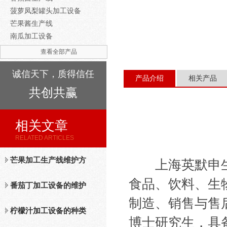
菠萝凤梨罐头加工设备
芒果酱生产线
南瓜加工设备
查看全部产品
诚信天下，质得信任
产品介绍
相关产品
共创共赢
相关文章
RELATED ARTICLES
芒果加工生产线维护方
上海英默申生
食品、饮料、生
法
番茄丁加工设备的维护
制造、销售与售
保养措施分析
柠檬汁加工设备的种类
博士研究生，具