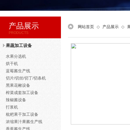
产品展示
网站首页
◇
产品展示
◇
PRODUCTS
果蔬加工设备
水果分选机
烘干机
蓝莓酱生产线
切片/切丝/切丁/切条机
黑果花楸设备
榨菜成套加工设备
辣椒酱设备
打浆机
枇杷果干加工设备
浓缩果汁果酱生产线
香蕉酱生产线