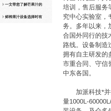
及工作原理介绍
一文带您了解芒果汁的
培训，售后服务等
究中心实验室，
整套设备和工作流程
鲜榨果汁设备选择时有
务。多年以来，
哪些标准？
合国外同行的技
路线。设备制造过
拥有自主研发的多
市重合同、守信
中东各国。
加派科技*并拥
量1000L-600
装设备，及众多