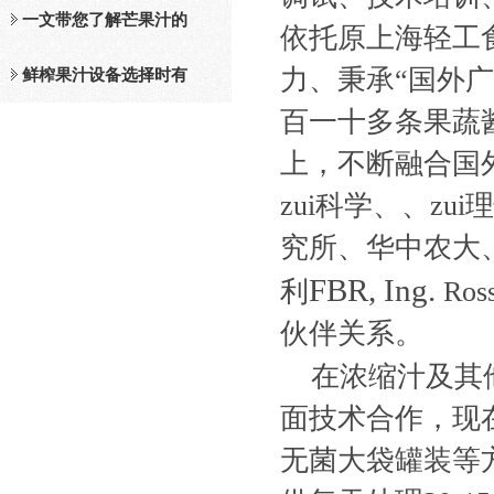
及工作原理介绍
一文带您了解芒果汁的
依托原上海轻工
力、秉承“国外
整套设备和工作流程
鲜榨果汁设备选择时有
百一十多条果蔬
哪些标准？
上，不断融合国
zui科学、、z
究所、华中农大
FBR, Ing.
利
Ross
伙伴关系。
在浓缩汁及其
面技术合作，现
无菌大袋罐装等