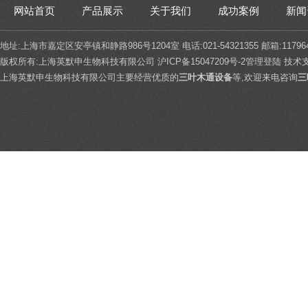
网站首页
产品展示
关于我们
成功案例
新闻
地址:上海市嘉定区安亭镇和静路986号1204室 电话:021-54321355 邮箱:117964
版权所有:上海英默申生物科技有限公司
沪ICP备15047209号-2
管理登陆
技术
上海英默申生物科技有限公司主要经营优质的
三叶木通设备
等,欢迎来电咨询
三