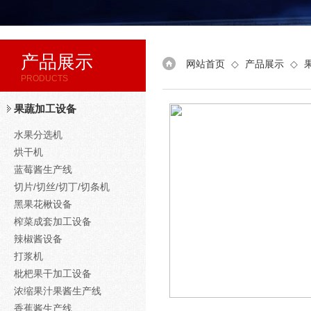
产品展示
网站首页
◇
产品展示
◇
PRODUCTS
果蔬加工设备
水果分选机
烘干机
蓝莓酱生产线
切片/切丝/切丁/切条机
黑果花楸设备
榨菜成套加工设备
辣椒酱设备
打浆机
枇杷果干加工设备
浓缩果汁果酱生产线
香蕉酱生产线