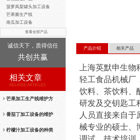
菠萝凤梨罐头加工设备
芒果酱生产线
南瓜加工设备
查看全部产品
诚信天下，质得信任
产品介绍
相关产品
共创共赢
上海英默申生物
相关文章
轻工食品机械厂
RELATED ARTICLES
饮料、茶饮料、
芒果加工生产线维护方
研发及交钥匙工
人员直接来自于
法
番茄丁加工设备的维护
械专业的硕士、
保养措施分析
柠檬汁加工设备的种类
调试、技术培训