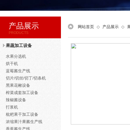
产品展示
网站首页
◇
产品展示
◇
PRODUCTS
果蔬加工设备
水果分选机
烘干机
蓝莓酱生产线
切片/切丝/切丁/切条机
黑果花楸设备
榨菜成套加工设备
辣椒酱设备
打浆机
枇杷果干加工设备
浓缩果汁果酱生产线
香蕉酱生产线