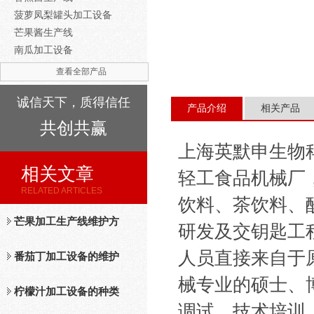
菠萝凤梨罐头加工设备
芒果酱生产线
南瓜加工设备
查看全部产品
诚信天下，质得信任
产品介绍
相关产品
共创共赢
上海英默申生物
相关文章
轻工食品机械厂
RELATED ARTICLES
饮料、茶饮料、
芒果加工生产线维护方
研发及交钥匙工
人员直接来自于
法
番茄丁加工设备的维护
械专业的硕士、
保养措施分析
柠檬汁加工设备的种类
调试、技术培训