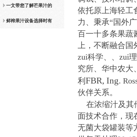
及工作原理介绍
一文带您了解芒果汁的
依托原上海轻工
力、秉承“国外
整套设备和工作流程
鲜榨果汁设备选择时有
百一十多条果蔬
哪些标准？
上，不断融合国
zui科学、、z
究所、华中农大
FBR, Ing.
利
Ross
伙伴关系。
在浓缩汁及其
面技术合作，现
无菌大袋罐装等