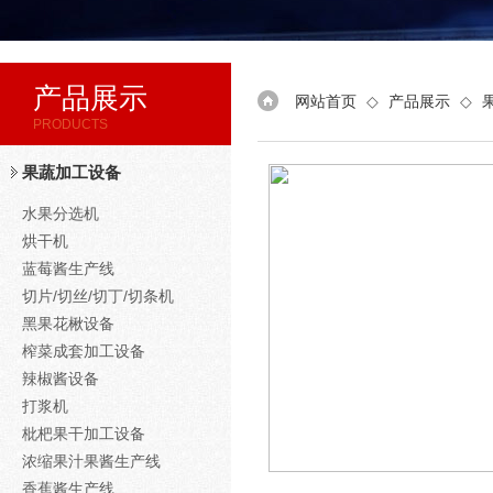
产品展示
网站首页
◇
产品展示
◇
PRODUCTS
果蔬加工设备
水果分选机
烘干机
蓝莓酱生产线
切片/切丝/切丁/切条机
黑果花楸设备
榨菜成套加工设备
辣椒酱设备
打浆机
枇杷果干加工设备
浓缩果汁果酱生产线
香蕉酱生产线