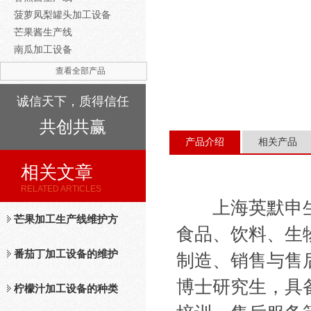
菠萝凤梨罐头加工设备
芒果酱生产线
南瓜加工设备
查看全部产品
诚信天下，质得信任
共创共赢
产品介绍
相关产品
相关文章
RELATED ARTICLES
上海英默申生
芒果加工生产线维护方
食品、饮料、生
法
番茄丁加工设备的维护
制造、销售与售
博士研究生，具
保养措施分析
柠檬汁加工设备的种类