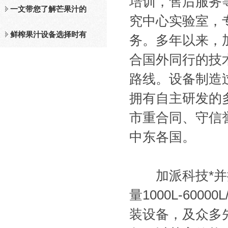
培训，售后服务等
及工作原理介绍
一文带您了解芒果汁的
究中心实验室，
整套设备和工作流程
鲜榨果汁设备选择时有
务。多年以来，
合国外同行的技
哪些标准？
路线。设备制造过
拥有自主研发的多
市重合同、守信
中东各国。
加派科技*并拥
量1000L-600
装设备，及众多